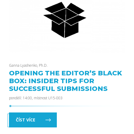
Ganna Lyashenko, Ph.D.
OPENING THE EDITOR’S BLACK
BOX: INSIDER TIPS FOR
SUCCESSFUL SUBMISSIONS
pondělí: 14:00, místnost U15-003
ČÍST VÍCE