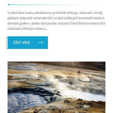
V přednášce budou představeny syntetické přístupy, vlastnosti a široký
aplikační potenciál nanomateriálů na bázi uhlíkových kvantových teček a
derivátů grafenu. Budou diskutovány možnosti řízení fotoluminiscenčních
vlastností uhlíkových teček a...
ČÍST VÍCE