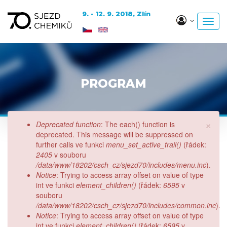
✖
9. - 12. 9. 2018, Zlín
Toggl
navig
Přejít
k
hlavnímu
obsahu
×
Chybová
Deprecated function
: The each() function is
zpráva
deprecated. This message will be suppressed on
further calls ve funkci
menu_set_active_trail()
(řádek:
2405
v souboru
/data/www/18202/csch_cz/sjezd70/includes/menu.inc
).
Notice
: Trying to access array offset on value of type
int ve funkci
element_children()
(řádek:
6595
v
souboru
/data/www/18202/csch_cz/sjezd70/includes/common.inc
).
Notice
: Trying to access array offset on value of type
int ve funkci
element_children()
(řádek:
6595
v