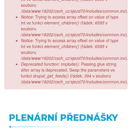
souboru
/data/www/18202/csch_cz/sjezd70/includes/common.inc
).
Notice
: Trying to access array offset on value of type
int ve funkci
element_children()
(řádek:
6595
v
souboru
/data/www/18202/csch_cz/sjezd70/includes/common.inc
).
Notice
: Trying to access array offset on value of type
int ve funkci
element_children()
(řádek:
6595
v
souboru
/data/www/18202/csch_cz/sjezd70/includes/common.inc
).
Deprecated function
: implode(): Passing glue string
after array is deprecated. Swap the parameters ve
funkci
drupal_get_feeds()
(řádek:
394
v souboru
/data/www/18202/csch_cz/sjezd70/includes/common.inc
).
PLENÁRNÍ PŘEDNÁŠKY