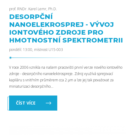
prof. RNDr. Karel Lemr, Ph.D.
DESORPČNÍ
NANOELEKROSPREJ - VÝVOJ
IONTOVÉHO ZDROJE PRO
HMOTNOSTNÍ SPEKTROMETRII
pondělí: 13:00, místnost U15-003
V roce 2006 vznikla na našem pracovišti první verze nového iontového
zdroje - desorpčního nanoelektrospreje. Zdroj využívá sprejovací
kapiláru s vnitřním průměrem cca 2 µm a lze jej tak považovat za
miniaturizaci desorpčního...
ČÍST VÍCE