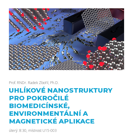
Prof. RNDr. Radek Zbořil, Ph.D.
UHLÍKOVÉ NANOSTRUKTURY
PRO POKROČILÉ
BIOMEDICÍNSKÉ,
ENVIRONMENTÁLNÍ A
MAGNETICKÉ APLIKACE
úterý: 8:30, místnost U15-003