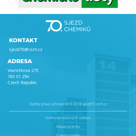
KONTAKT
sjezd70@csch.cz
ADRESA
Vavrečkova 275
760 01 Zlín
Czech Republic
Všetky práva vyhradené © 2018 sjezd70.csch.cz
Ochrana osobných údajov
Mapa stránky
Súbory cookie