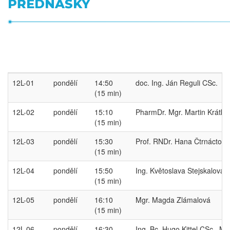
PŘEDNÁŠKY
12L-01
pondělí
14:50
doc. Ing. Ján Reguli CSc.
(15 min)
12L-02
pondělí
15:10
PharmDr. Mgr. Martin Krátký
(15 min)
12L-03
pondělí
15:30
Prof. RNDr. Hana Čtrnáctová
(15 min)
12L-04
pondělí
15:50
Ing. Květoslava Stejskalová 
(15 min)
12L-05
pondělí
16:10
Mgr. Magda Zlámalová
(15 min)
12L-06
pondělí
16:30
Ing. Bc. Hugo Kittel CSc., M