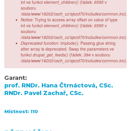
int ve funkci
element_children()
(řádek:
6595
v
souboru
/data/www/18202/csch_cz/sjezd70/includes/common.inc
).
Notice
: Trying to access array offset on value of type
int ve funkci
element_children()
(řádek:
6595
v
souboru
/data/www/18202/csch_cz/sjezd70/includes/common.inc
).
Deprecated function
: implode(): Passing glue string
after array is deprecated. Swap the parameters ve
funkci
drupal_get_feeds()
(řádek:
394
v souboru
/data/www/18202/csch_cz/sjezd70/includes/common.inc
).
Garant:
prof. RNDr. Hana Čtrnáctová, CSc.
RNDr. Pavel Zachař, CSc.
Místnost: 110