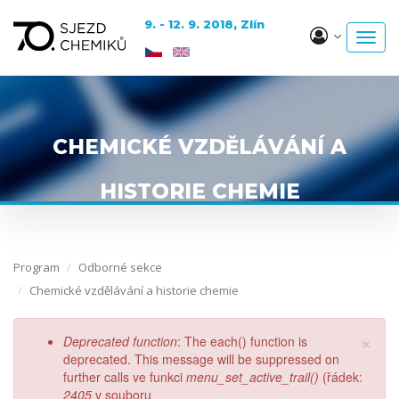
✖
9. - 12. 9. 2018, Zlín
Toggl
navig
Přejít
k
hlavnímu
obsahu
Program
Odborné sekce
Chemické vzdělávání a historie chemie
×
Chybová
Deprecated function
: The each() function is
zpráva
deprecated. This message will be suppressed on
further calls ve funkci
menu_set_active_trail()
(řádek:
2405
v souboru