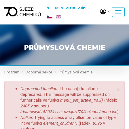
✖
9. - 12. 9. 2018, Zlín
Toggl
navig
Přejít
k
hlavnímu
obsahu
Program
Odborné sekce
Průmyslová chemie
×
Chybová
Deprecated function
: The each() function is
zpráva
deprecated. This message will be suppressed on
further calls ve funkci
menu_set_active_trail()
(řádek:
2405
v souboru
/data/www/18202/csch_cz/sjezd70/includes/menu.inc
).
Notice
: Trying to access array offset on value of type
int ve funkci
element_children()
(řádek:
6595
v
souboru