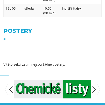
13L-03
středa
10:50
Ing Jiří Hájek
(30 min)
POSTERY
V této sekci zatím nejsou žádné postery.