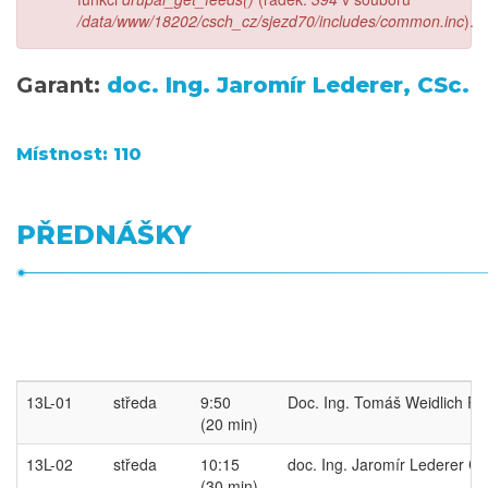
/data/www/18202/csch_cz/sjezd70/includes/common.inc
).
Garant:
doc. Ing. Jaromír Lederer, CSc.
Místnost: 110
PŘEDNÁŠKY
13L-01
středa
9:50
Doc. Ing. Tomáš Weidlich Ph
(20 min)
13L-02
středa
10:15
doc. Ing. Jaromír Lederer CS
(30 min)